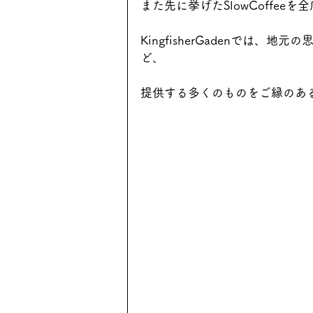
また先に挙げたSlowCoffee
KingfisherGadenでは
ど、
提供する多くのものをご縁のあ