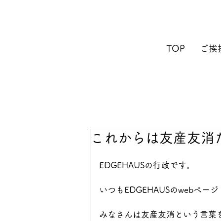
TOP
ご挨
これからは友産友消
EDGEHAUSの行政です。
いつもEDGEHAUSのwebペ
みなさんは友産友消という言葉