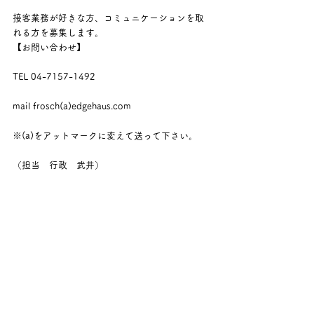
接客業務が好きな方、コミュニケーションを取
れる方を募集します。
【お問い合わせ】
TEL 04-7157-1492
mail frosch(a)edgehaus.com
※(a)をアットマークに変えて送って下さい。
（担当　行政　武井）
【募集期限】
2017年2月28日（火）
#お知らせ
#アルバイト募集
YOL Cafe Frosch
Recruit
EDGEHAUS News