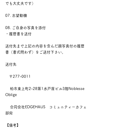
でも大丈夫です）
07. 志望動機
08. ご自身の写真を添付
・履歴書を送付
送付先まで上記の内容を含んだ顔写真付の履歴
書（書式問わず）をご送付下さい。
送付先
　〒277-0011
    柏市東上町2-28第1水戸屋ビル3階Noblesse 
Oblige
    合同会社EDGEHAUS　コミュニティーカフェ
部宛
【備考】