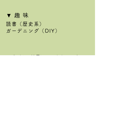
▼趣
味
読書（歴史系）
ガーデニング（DIY
）
​▼
我
孫子・柏周辺のおすすめスポット
天王台・湖北エリアに残存する町中華
手賀沼一望のカフェ numa cafeのソフ
ァ席