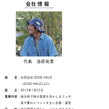
​会社情報
代表 油原祐貴
商 号
：合同会社 EDGE HAUS
（EDGE HAUS.LLC)
設 立
：2013年1月25日
業務内容
：地元柏で柏の資源を活かしカフェや
食や農のイベントを主に企画・運営