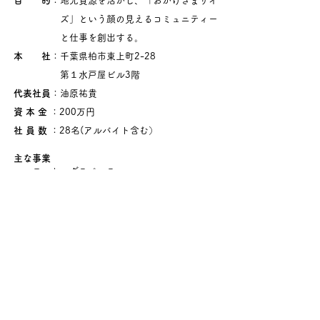
目 的
：地元資源を活かし、「おかげさまサイ
ズ
」という顔の見えるコミュニティー
と仕事を創出する。
本 社
：千葉県柏市東上町2-28
第１水戸屋ビル3階
代表社員
：油原祐貴
資 本 金
：200万円
社 員 数
：28名(アルバイト含む）
主な事業
・コワーキングスペース
「Noblesse Oblige」の企画・運営
・奥手賀ツーリズ
ムの企画・運営
まちづくり事業
・平成27年度柏市プレミアム商品券事業
「プレチケッ！かしわ」事務局
・平成28年度柏銀座通り商店会地域・まちなか活
性化支援事業
・
手賀沼アグリビジネスパーク事業推進​協議会