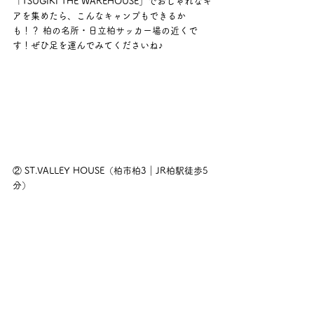
「TSUGIKI THE WAREHOUSE」でおしゃれなギ
アを集めたら、こんなキャンプもできるか
も！？ 柏の名所・日立柏サッカー場の近くで
す！ぜひ足を運んでみてくださいね♪
② ST.VALLEY HOUSE（柏市柏3｜JR柏駅徒歩5
分）