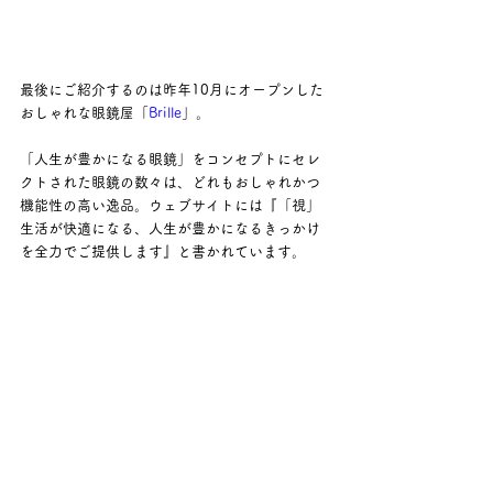
最後にご紹介するのは昨年10月にオープンした
おしゃれな眼鏡屋「
Brille
」。
「人生が豊かになる眼鏡」をコンセプトにセレ
クトされた眼鏡の数々は、どれもおしゃれかつ
機能性の高い逸品。ウェブサイトには『「視」
生活が快適になる、人生が豊かになるきっかけ
を全力でご提供します』と書かれています。
instagramの投稿文にもあるように、春から夏に
かけて紫外線量が高まるなか、大事な眼を守る
ためにもサングラスを掛けるのはとても大切な
こと。おしゃれとして取り入れられたら一石二
鳥ですよね！
アウトドアレジャーシーンはもちろんのこと、
日常使いもできる様々なサングラスを扱われて
いるお店です。ぜひ足を運んでみてください