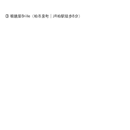
③ 眼鏡屋Brille（柏市泉町｜JR柏駅徒歩8分）