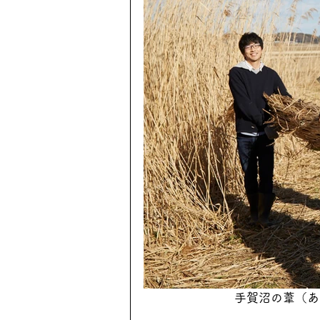
手賀沼の葦（あ