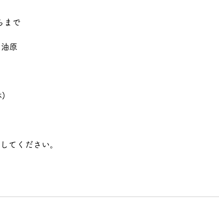
らまで
田・油原
)
信してください。