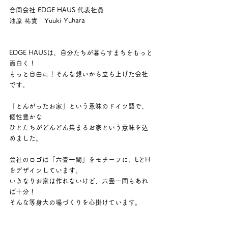
合同会社 EDGE HAUS 代表社員　
油原 祐貴　Yuuki Yuhara
EDGE HAUSは、自分たちが暮らすまちをもっと
面白く！
もっと自由に！そんな想いから立ち上げた会社
です。
「とんがったお家」という意味のドイツ語で、
個性豊かな
ひとたちがどんどん集まるお家という意味を込
めました。
会社のロゴは「六畳一間」をモチーフに、EとH
をデザインしています。
いきなりお家は作れないけど、六畳一間もあれ
ば十分！
そんな等身大の場づくりを心掛けています。