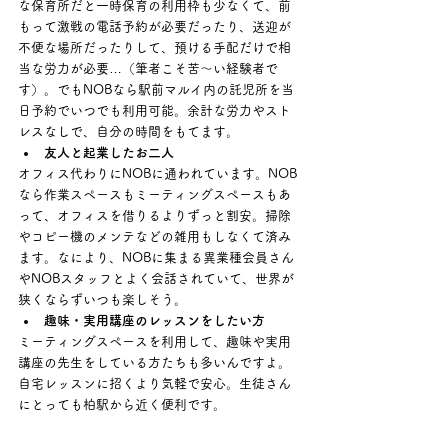
な保育所だと一時保育の利用枠も少なくて、前
もって激戦の電話予約が必要だったり、送迎が
不便な場所だったりして、預ける手配だけで相
当な労力が必要…（筆者こそ苦～い経験者で
す）。でもNOBなら駅前マルイ内の託児所を当
日予約でいつでも利用可能。余計な労力やスト
レスなしで、自分の時間をもてます。 
友人と起業したお二人
オフィス代わりにNOBに通われています。NOB
なら作業スペースもミーティングスペースもあ
って、オフィスを借りるよりずっと割安。掃除
やコピー機のメンテなどの雑用もしなくて済み
ます。なにより、NOBに集まる異業種会員さん
やNOBスタッフとよく会話されていて、世界が
狭くならずいつも楽しそう。 
趣味・実用講座のレッスンをしたい方
ミーティングスペースを利用して、趣味や実用
講座の先生をしている方たちも多いんですよ。
自宅レッスンに招くより気軽で安心。生徒さん
にとっても柏駅から近く便利です。