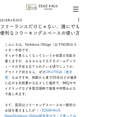
2018年4月25日
フリーランスだけじゃない、誰にでも
便利なコワーキングスペースの使い方
こんにちは。Noblesse Oblige（以下NOB)のラ
イター中田です。
すっかり春らしくなってというか初夏の気配を
感じますが、みなさんもそろそろゴールデンウ
ィークの予定も立てられている頃でしょうか。
アウトドア好きなら、ぜひ
OKUTEGA（奥手
賀）
もおすすめ。柏駅から車で20分ほどの場所
に広がる自然豊かな広々した場所で、BBQやサ
イクリングなど手賀沼湖畔で家族や仲間みんな
で楽しめます。
さて、前回はコワーキングスペースの一般的な
お話を書きましたが（
「
EDGEHAUS 
NewsNoblesse Oblige新年度の今こそ使ってみ