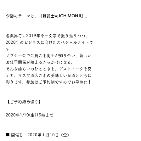
今回のテーマは、
『野武士のICHIMONJI』
。
各業界毎に2019年を一文字で振り返りつつ、
2020年のビジネスに向けたスペシャルナイトで
す。
ノブシ士会で会員さま同士が知り合い、新しい
お仕事関係が始まるきっかけになる、
そんな語らいのひとときを、ゲストトークを交
えて、マスヤ酒店さまの美味しいお酒とともに
彩ります。参加はご予約制ですのでお早めに！
【ご予約締め切り】
2020年1/10(金)15時まで
■ 開催日　2020年１月10日（金）